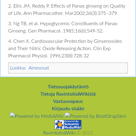
2. Ellis JM, Reddy P. Effects of Panax ginseng on Quality
of Life. Ann Pharmacother. Mar2002;36(3):375–379.
3. Ng TB, et al. Hypoglycemic Constituents of Panax
Ginseng. Gen Pharmacol. 1985;16(6):549-52.
4. Chen X. Cardiovascular Protection by Ginsenosides
and Their Nitric Oxide Releasing Action. Clin Exp
Pharmacol Physiol. 1996;23(8):728-32
Luokka
:
Ainesosat
Tietosuojakäytäntö
Tietoja RavintolisäWikistä
Vastuuvapaus
Kirjaudu sisään
RavintolisäWiki
© 2015