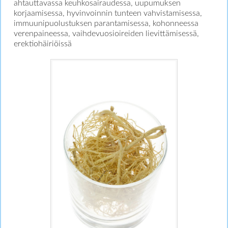
ahtauttavassa keuhkosairaudessa, uupumuksen
korjaamisessa, hyvinvoinnin tunteen vahvistamisessa,
immuunipuolustuksen parantamisessa, kohonneessa
verenpaineessa, vaihdevuosioireiden lievittämisessä,
erektiohäiriöissä