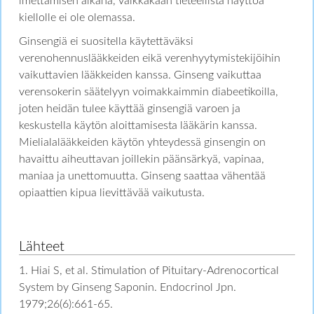
imettämisen aikana, vaikkakaan tieteellistä näyttöä
kiellolle ei ole olemassa.
Ginsengiä ei suositella käytettäväksi
verenohennuslääkkeiden eikä verenhyytymistekijöihin
vaikuttavien lääkkeiden kanssa. Ginseng vaikuttaa
verensokerin säätelyyn voimakkaimmin diabeetikoilla,
joten heidän tulee käyttää ginsengiä varoen ja
keskustella käytön aloittamisesta lääkärin kanssa.
Mielialalääkkeiden käytön yhteydessä ginsengin on
havaittu aiheuttavan joillekin päänsärkyä, vapinaa,
maniaa ja unettomuutta. Ginseng saattaa vähentää
opiaattien kipua lievittävää vaikutusta.
Lähteet
1. Hiai S, et al. Stimulation of Pituitary-Adrenocortical
System by Ginseng Saponin. Endocrinol Jpn.
1979;26(6):661-65.