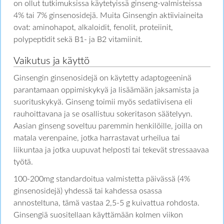
on ollut tutkimuksissa käytetyissä ginseng-valmisteissa
4% tai 7% ginsenosidejä. Muita Ginsengin aktiiviaineita
ovat: aminohapot, alkaloidit, fenolit, proteiinit,
polypeptidit sekä B1- ja B2 vitamiinit.
Vaikutus ja käyttö
Ginsengin ginsenosidejä on käytetty adaptogeeninä
parantamaan oppimiskykyä ja lisäämään jaksamista ja
suorituskykyä. Ginseng toimii myös sedatiivisena eli
rauhoittavana ja se osallistuu sokeritason säätelyyn.
Aasian ginseng soveltuu paremmin henkilöille, joilla on
matala verenpaine, jotka harrastavat urheilua tai
liikuntaa ja jotka uupuvat helposti tai tekevät stressaavaa
työtä.
100-200mg standardoitua valmistetta päivässä (4%
ginsenosidejä) yhdessä tai kahdessa osassa
annosteltuna, tämä vastaa 2,5-5 g kuivattua rohdosta.
Ginsengiä suositellaan käyttämään kolmen viikon