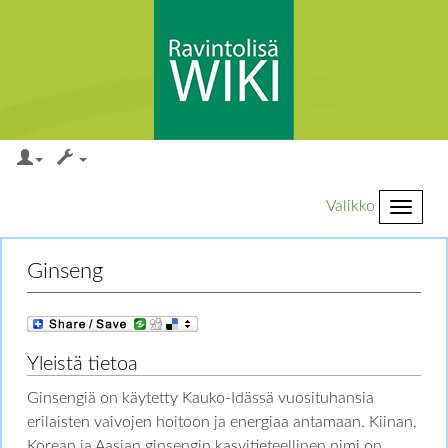
Valikko
Loikkaa:
valikkoon
,
hakuun
Ginseng
Yleistä tietoa
Ginsengiä on käytetty Kauko-Idässä vuosituhansia
erilaisten vaivojen hoitoon ja energiaa antamaan. Kiinan,
Korean ja Aasian ginsengin kasvitieteellinen nimi on