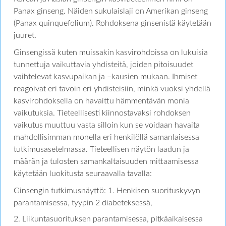
Panax ginseng. Näiden sukulaislaji on Amerikan ginseng
(Panax quinquefolium). Rohdoksena ginsenistä käytetään
juuret.
Ginsengissä kuten muissakin kasvirohdoissa on lukuisia
tunnettuja vaikuttavia yhdisteitä, joiden pitoisuudet
vaihtelevat kasvupaikan ja –kausien mukaan. Ihmiset
reagoivat eri tavoin eri yhdisteisiin, minkä vuoksi yhdellä
kasvirohdoksella on havaittu hämmentävän monia
vaikutuksia. Tieteellisesti kiinnostavaksi rohdoksen
vaikutus muuttuu vasta silloin kun se voidaan havaita
mahdollisimman monella eri henkilöllä samanlaisessa
tutkimusasetelmassa. Tieteellisen näytön laadun ja
määrän ja tulosten samankaltaisuuden mittaamisessa
käytetään luokitusta seuraavalla tavalla:
Ginsengin tutkimusnäyttö: 1. Henkisen suorituskyvyn
parantamisessa, tyypin 2 diabeteksessä,
2. Liikuntasuorituksen parantamisessa, pitkäaikaisessa