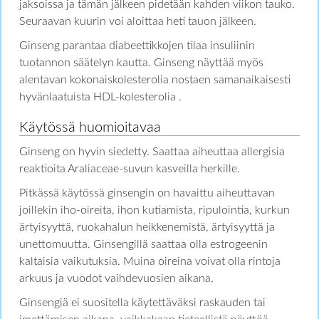
jaksoissa ja tämän jälkeen pidetään kahden viikon tauko.
Seuraavan kuurin voi aloittaa heti tauon jälkeen.
Ginseng parantaa diabeettikkojen tilaa insuliinin
tuotannon säätelyn kautta. Ginseng näyttää myös
alentavan kokonaiskolesterolia nostaen samanaikaisesti
hyvänlaatuista HDL-kolesterolia .
Käytössä huomioitavaa
Ginseng on hyvin siedetty. Saattaa aiheuttaa allergisia
reaktioita Araliaceae-suvun kasveilla herkille.
Pitkässä käytössä ginsengin on havaittu aiheuttavan
joillekin iho-oireita, ihon kutiamista, ripulointia, kurkun
ärtyisyyttä, ruokahalun heikkenemistä, ärtyisyyttä ja
unettomuutta. Ginsengillä saattaa olla estrogeenin
kaltaisia vaikutuksia. Muina oireina voivat olla rintoja
arkuus ja vuodot vaihdevuosien aikana.
Ginsengiä ei suositella käytettäväksi raskauden tai