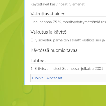
Käytettävät kasvinosat: Siemenet.
Vaikuttavat aineet
Linolihappoa 75 %, monityydyttymättömiä ras
Vaikutus ja käyttö
Öljy soveltuu parhaiten salaattikastikkeisiin j
Käytössä huomioitavaa
Lähteet
1. Erityisvalmisteet Suomessa -julkaisu 2001
Luokka
:
Ainesosat