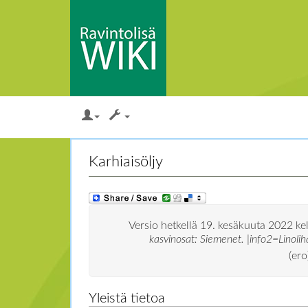
Loikkaa:
valikkoon
,
hakuun
Karhiaisöljy
Versio hetkellä 19. kesäkuuta 2022 ke
kasvinosat: Siemenet. |info2=Linoli
(ero
Yleistä tietoa