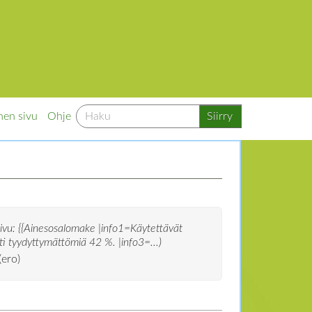
nen sivu
Ohje
sivu: {{Ainesosalomake |info1=Käytettävät
i tyydyttymättömiä 42 %. |info3=...)
(ero)