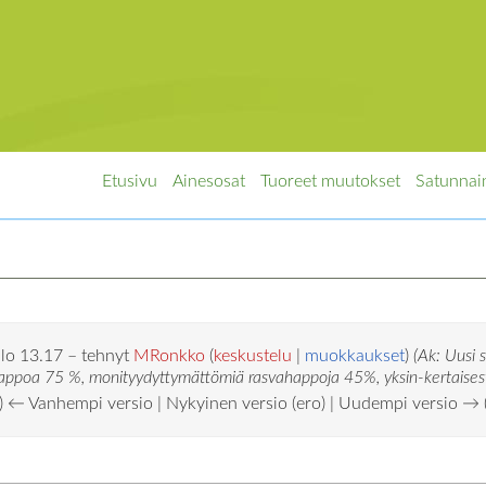
Etusivu
Ainesosat
Tuoreet muutokset
Satunnai
llo 13.17 – tehnyt
MRonkko
(
keskustelu
|
muokkaukset
)
(Ak: Uusi 
happoa 75 %, monityydyttymättömiä rasvahappoja 45%, yksin-kertaisest
) ← Vanhempi versio | Nykyinen versio (ero) | Uudempi versio → 