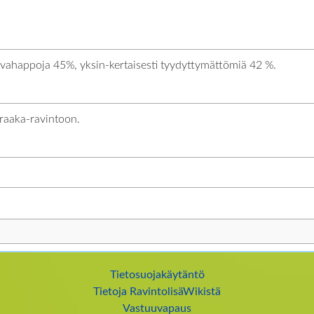
vahappoja 45%, yksin-kertaisesti tyydyttymättömiä 42 %.
a raaka-ravintoon.
Tietosuojakäytäntö
Tietoja RavintolisäWikistä
Vastuuvapaus