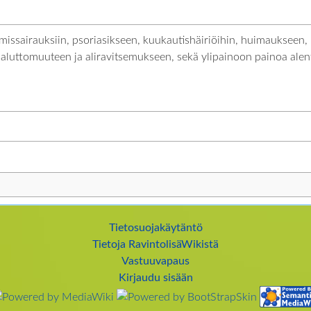
missairauksiin, psoriasikseen, kuukautishäiriöihin, huimaukseen, 
haluttomuuteen ja aliravitsemukseen, sekä ylipainoon painoa alent
Tietosuojakäytäntö
Tietoja RavintolisäWikistä
Vastuuvapaus
Kirjaudu sisään