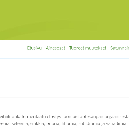
Etusivu
Ainesosat
Tuoreet muutokset
Satunnai
Kivihiilituhkafermentaattia löytyy luontaistuotekaupan orgaanisest
niä, seleeniä, sinkkiä, booria, litiumia, rubidiumia ja vanadiinia.