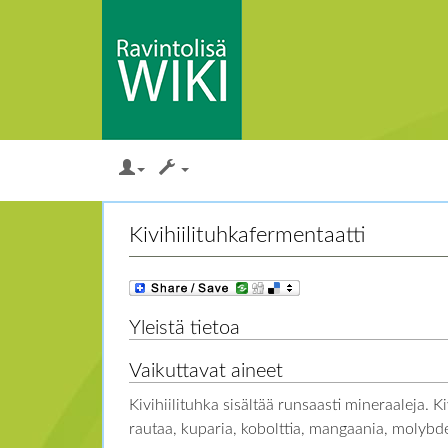
Loikkaa:
valikkoon
,
hakuun
Kivihiilituhkafermentaatti
Yleistä tietoa
Vaikuttavat aineet
Kivihiilituhka sisältää runsaasti mineraaleja. 
rautaa, kuparia, kobolttia, mangaania, molybdee