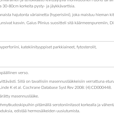
arainen ja tehokkaasti levittäytyvä monivuotinen ruoho tai aina
 30-80cm korkeita pysty- ja jäykkävartisia.
ista hajutonta väriainetta (hyperisiini), joka maistuu hieman kit
tunsivat kasvin. Gaius Plinius suositteli sitä käärmeenpuremiin, 
yperforiini, katekiinityyppiset parkkiaineet, fytosterolit,
päällinen verso.
ttävästi. Sillä on tavallisiin masennuslääkkeisiin verrattuna etun
: Linde K et al. Cochrane Database Syst Rev 2008: (4):CD000448.
äärätty masennuslääke.
ehmytkudoskipuihin pitämällä serotoniinitasot korkealla ja vähen
ehduksia, edistää hermosäikeiden uusiutumista.