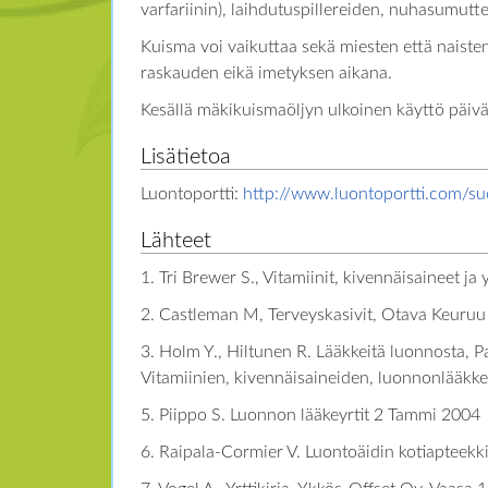
varfariinin), laihdutuspillereiden, nuhasumuttei
Kuisma voi vaikuttaa sekä miesten että naisten
raskauden eikä imetyksen aikana.
Kesällä mäkikuismaöljyn ulkoinen käyttö päiväs
Lisätietoa
Luontoportti:
http://www.luontoportti.com/su
Lähteet
1. Tri Brewer S., Vitamiinit, kivennäisaineet j
2. Castleman M, Terveyskasivit, Otava Keuru
3. Holm Y., Hiltunen R. Lääkkeitä luonnosta, 
Vitamiinien, kivennäisaineiden, luonnonlääkke
5. Piippo S. Luonnon lääkeyrtit 2 Tammi 2004
6. Raipala-Cormier V. Luontoäidin kotiaptee