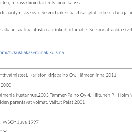
den, tetrasykliinin tai teofylliinin kanssa.
 lisääntymiskykyyn. Se voi heikentää ehkäisytablettien tehoa ja a
aikaan saattaa altistaa aurinkoihottumalle. Se kannattaakin sivell
omi/fi/kukkakasvit/makikuisma
a yrttivalmisteet, Kariston kirjapaino Oy, Hämeenlinna 2011
u 2000
Palmenia kustannus,2003 Tammer-Paino Oy 4. Hiltunen R., Holm Y.
iden parantavat voimat, Valitut Palat 2001
kki, WSOY Juva 1997