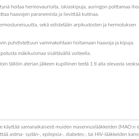
ttynä hoitaa hermovaurioita, iskiaskipuja, auringon polttamaa iho
ttaa haavojen paranemista ja lievittää kutinaa.
hermostuneisuutta, sekä edistetään arpikudosten ja hermotuksen
 hyvin puhdistettuun vammakohtaan hoitamaan haavoja ja kipuja.
potusta mäkikuismaa sisältävällä voiteella.
oin tällöin aterian jälkeen kupillinen teetä 1 tl alla olevasta seoks
tule käyttää samanaikaisesti muiden masennuslääkkeiden (MAO:n estä
äyttää astma- sydän-, epilepsia-, diabetes-, tai HIV-lääkkeiden ka