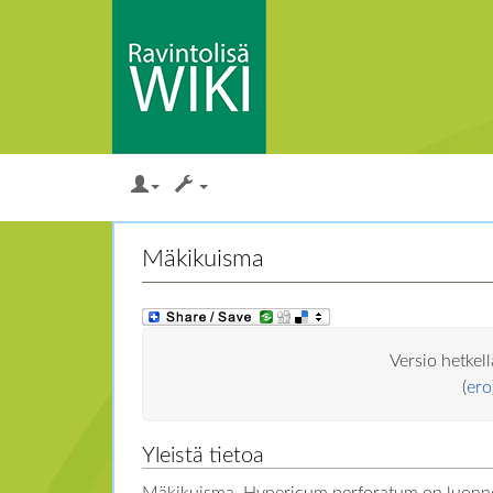
Loikkaa:
valikkoon
,
hakuun
Mäkikuisma
Versio hetkel
(
ero
Yleistä tietoa