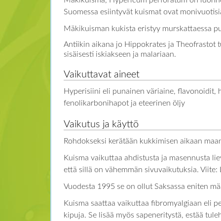
Mäkikuisma, Hypericum perforatum on luonnonv
Suomessa esiintyvät kuismat ovat monivuotisia
Mäkikuisman kukista eristyy murskattaessa puna
Antiikin aikana jo Hippokrates ja Theofrastot 
sisäisesti iskiakseen ja malariaan.
Vaikuttavat aineet
Hyperisiini eli punainen väriaine, flavonoidit, h
fenolikarbonihapot ja eteerinen öljy
Vaikutus ja käyttö
Rohdokseksi kerätään kukkimisen aikaan maan
Kuisma vaikuttaa ahdistusta ja masennusta lievi
että sillä on vähemmän sivuvaikutuksia. Viite
Vuodesta 1995 se on ollut Saksassa eniten m
Kuisma saattaa vaikuttaa fibromyalgiaan eli p
kipuja. Se lisää myös sapeneritystä, estää tul