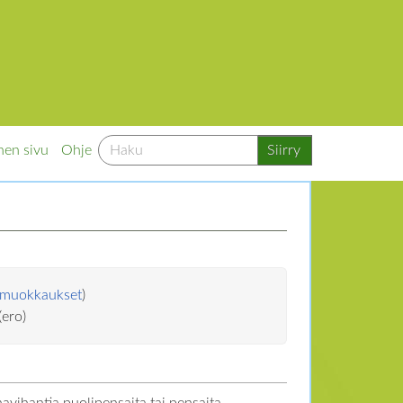
nen sivu
Ohje
muokkaukset
)
(ero)