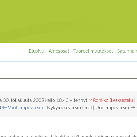
Etusivu
Ainesosat
Tuoreet muutokset
Satunnai
lä 30. lokakuuta 2025 kello 18.43 – tehnyt
MRonkko
(
keskustelu
|
)
← Vanhempi versio
| Nykyinen versio (ero) | Uudempi versio → 