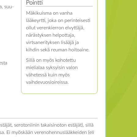
Pointti
a, suu-
Mäkikuisma on vanha
lääkeyrtti, joka on perinteisesti
ollut verenkierron elvyttäjä,
närästyksen helpottaja,
virtsanerityksen lisääjä ja
kihdin sekä reuman hoitoaine.
Sillä on myös kohotettu
esta
mielialaa syksyisin valon
vähetessä kuin myös
vaihdevuosioireissa.
jät, serotoniinin takaisinoton estäjät), sillä
nssa. Ei myöskään verenohennuslääkkeiden (eli