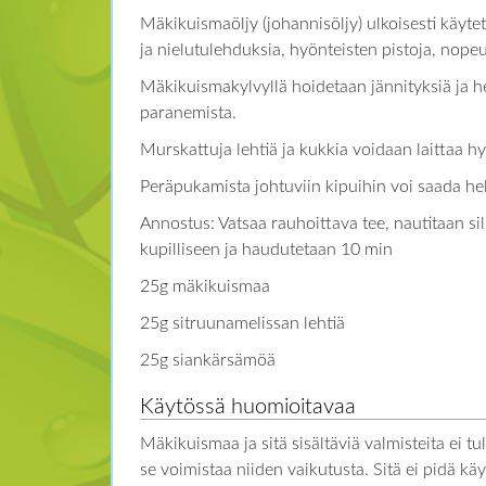
Mäkikuismaöljy (johannisöljy) ulkoisesti käyte
ja nielutulehduksia, hyönteisten pistoja, nopeu
Mäkikuismakylvyllä hoidetaan jännityksiä ja 
paranemista.
Murskattuja lehtiä ja kukkia voidaan laittaa
Peräpukamista johtuviin kipuihin voi saada hel
Annostus: Vatsaa rauhoittava tee, nautitaan sill
kupilliseen ja haudutetaan 10 min
25g mäkikuismaa
25g sitruunamelissan lehtiä
25g siankärsämöä
Käytössä huomioitavaa
Mäkikuismaa ja sitä sisältäviä valmisteita ei 
se voimistaa niiden vaikutusta. Sitä ei pidä k