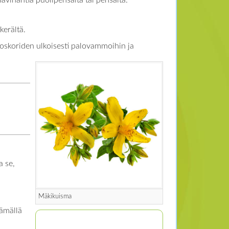
vihantia puolipensaita tai pensaita.
kerältä.
Dioskoriden ulkoisesti palovammoihin ja
a se,
Mäkikuisma
tämällä