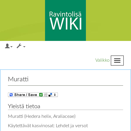
Valikko
Loikkaa:
valikkoon
,
hakuun
Muratti
Yleistä tietoa
Muratti (Hedera helix, Araliaceae)
Käytettävät kasvinosat: Lehdet ja versot