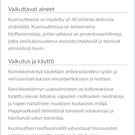
Vaikuttavat aineet
Kuoriuutteesta on löydetty yli 40 erilaista aktiivista
yhdistettä. Kuoriuutteessa on tehoaineina
bioflavonoideja, joista valtaosa on proantosyanidiineja,
jotka vesiliukoisuutensa ansiosta imeytyvät ja toimivat
elimistössä hyvin.
Vaikutus ja käyttö
Rannikkomäntyä käytetään antioksidanttina sydän ja
verisuonisairauksien ennaltaehkäisyyn ja hoitoon.
Rannikkomännyn uutevalmisteen on tutkimuksissa
todettu olevan tehokas vapaiden radikaalien neutraloija
ja hapen haitallisten muotojen tuotannon estäjä.
Happiradikaalit elimistössä tuhoavat solukalvoja ja
häiritsevät solun toimintaa.
Kuoriuutteen bioflavonoidit vahvistavat hiussuonten