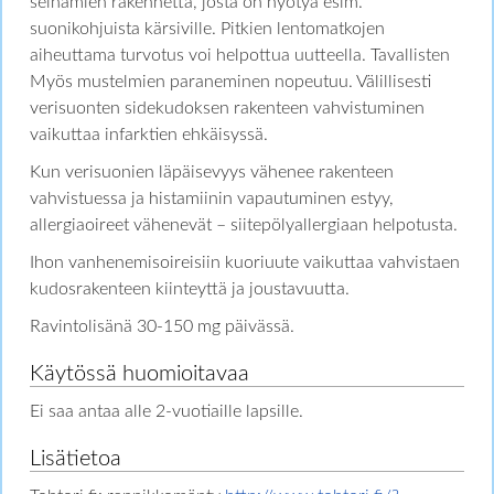
seinämien rakennetta, josta on hyötyä esim.
suonikohjuista kärsiville. Pitkien lentomatkojen
aiheuttama turvotus voi helpottua uutteella. Tavallisten
Myös mustelmien paraneminen nopeutuu. Välillisesti
verisuonten sidekudoksen rakenteen vahvistuminen
vaikuttaa infarktien ehkäisyssä.
Kun verisuonien läpäisevyys vähenee rakenteen
vahvistuessa ja histamiinin vapautuminen estyy,
allergiaoireet vähenevät – siitepölyallergiaan helpotusta.
Ihon vanhenemisoireisiin kuoriuute vaikuttaa vahvistaen
kudosrakenteen kiinteyttä ja joustavuutta.
Ravintolisänä 30-150 mg päivässä.
Käytössä huomioitavaa
Ei saa antaa alle 2-vuotiaille lapsille.
Lisätietoa