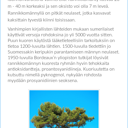
m - 40 m korkeaksi ja sen oksisto voi olla 7 m leveä.
Rannikkomännyllä on pitkät neulaset, jotka kasvavat
kaksittain tyvestä kiinni toisissaan.
Vanhimpien kirjallisten lähteiden mukaan sumerilaiset
käyttivät versoja rohdoksina jo yli 5000 vuotta sitten.
Puun kuoren käytöstä lääketieteellisiin tarkoituksiin on
tietoa 1200-luvulta lähtien. 1500-luvulla tiedettiin jo
Suomessakin keripukin parantamiseen männyn neulaset.
1950-luvulla Bordeaux’n yliopiston tutkijat löysivät
rannikkomännyn kuoresta ryhmän hyvin tehokkaita
antioksidantteja, proantosyanidiineja. Kuoriuutetta on
kutsuttu nimellä pyknogenol, nykyään rohdosta
myydään prosyanidiinien seoksena.