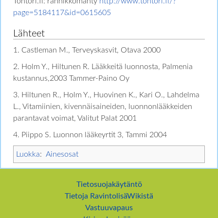
Tohtori.fi: rannikkomänty
http://www.tohtori.fi/?
page=5184117&id=0615605
Lähteet
1. Castleman M., Terveyskasvit, Otava 2000
2. Holm Y., Hiltunen R. Lääkkeitä luonnosta, Palmenia
kustannus,2003 Tammer-Paino Oy
3. Hiltunen R., Holm Y., Huovinen K., Kari O., Lahdelma
L., Vitamiinien, kivennäisaineiden, luonnonlääkkeiden
parantavat voimat, Valitut Palat 2001
4. Piippo S. Luonnon lääkeyrtit 3, Tammi 2004
Luokka
:
Ainesosat
Tietosuojakäytäntö
Tietoja RavintolisäWikistä
Vastuuvapaus