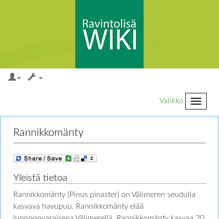
Valikko
Loikkaa:
valikkoon
,
hakuun
Rannikkomänty
Yleistä tietoa
Rannikkomänty (Pinus pinaster) on Välimeren seudulla
kasvava havupuu. Rannikkomänty elää
luonnonvaraisena Välimerellä. Rannikkomänty kasvaa 20