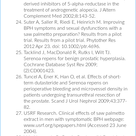
derived inhibitors of 5-alpha-reductase in the
treatment of androgenetic alopecia. J Altern
Complement Med 2002;8:143-52.
Suter A, Saller R, Riedi E, Heinrich M. Improving
BPH symptoms and sexual dysfunctions with a
saw palmetto preparation? Results from a pilot
trial. Results from a pilot trial. Phytother Res
2012 Apr 23. doi: 10.1002/ptr.4696.
Tacklind J, MacDonald R, Rutks I, Wilt TJ.
Serenoa repens for benign prostatic hyperplasia.
Cochrane Database Syst Rev 2009;
(2):CD001423.
Tuncel A, Ener K, Han O, et al. Effects of short-
term dutasteride and Serenoa repens on
perioperative bleeding and microvessel density in
patients undergoing transurethral resection of
the prostate. Scand J Urol Nephrol 2009;43:377-
82.
USRF Research. Clinical effects of saw palmetto
extract in men with symptomatic BPH webpage:
www.usrf.org/spepapers.html (Accessed 23 June
2004).