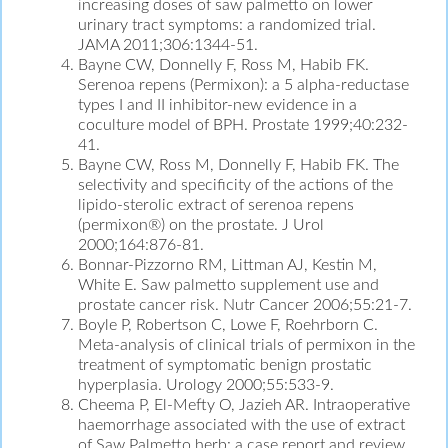
increasing doses of saw palmetto on lower
urinary tract symptoms: a randomized trial.
JAMA 2011;306:1344-51.
Bayne CW, Donnelly F, Ross M, Habib FK.
Serenoa repens (Permixon): a 5 alpha-reductase
types I and II inhibitor-new evidence in a
coculture model of BPH. Prostate 1999;40:232-
41.
Bayne CW, Ross M, Donnelly F, Habib FK. The
selectivity and specificity of the actions of the
lipido-sterolic extract of serenoa repens
(permixon®) on the prostate. J Urol
2000;164:876-81.
Bonnar-Pizzorno RM, Littman AJ, Kestin M,
White E. Saw palmetto supplement use and
prostate cancer risk. Nutr Cancer 2006;55:21-7.
Boyle P, Robertson C, Lowe F, Roehrborn C.
Meta-analysis of clinical trials of permixon in the
treatment of symptomatic benign prostatic
hyperplasia. Urology 2000;55:533-9.
Cheema P, El-Mefty O, Jazieh AR. Intraoperative
haemorrhage associated with the use of extract
of Saw Palmetto herb: a case report and review