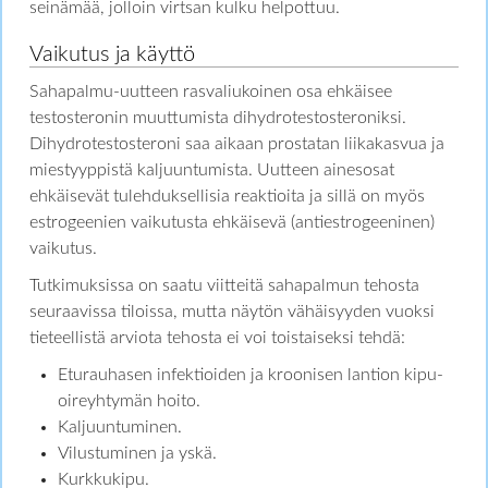
seinämää, jolloin virtsan kulku helpottuu.
Vaikutus ja käyttö
Sahapalmu-uutteen rasvaliukoinen osa ehkäisee
testosteronin muuttumista dihydrotestosteroniksi.
Dihydrotestosteroni saa aikaan prostatan liikakasvua ja
miestyyppistä kaljuuntumista. Uutteen ainesosat
ehkäisevät tulehduksellisia reaktioita ja sillä on myös
estrogeenien vaikutusta ehkäisevä (antiestrogeeninen)
vaikutus.
Tutkimuksissa on saatu viitteitä sahapalmun tehosta
seuraavissa tiloissa, mutta näytön vähäisyyden vuoksi
tieteellistä arviota tehosta ei voi toistaiseksi tehdä:
Eturauhasen infektioiden ja kroonisen lantion kipu-
oireyhtymän hoito.
Kaljuuntuminen.
Vilustuminen ja yskä.
Kurkkukipu.