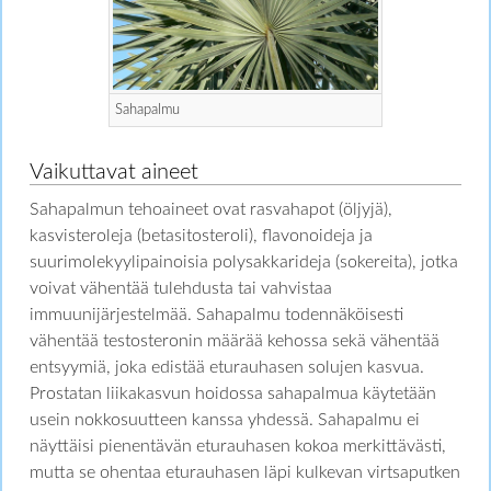
Sahapalmu
Vaikuttavat aineet
Sahapalmun tehoaineet ovat rasvahapot (öljyjä),
kasvisteroleja (betasitosteroli), flavonoideja ja
suurimolekyylipainoisia polysakkarideja (sokereita), jotka
voivat vähentää tulehdusta tai vahvistaa
immuunijärjestelmää. Sahapalmu todennäköisesti
vähentää testosteronin määrää kehossa sekä vähentää
entsyymiä, joka edistää eturauhasen solujen kasvua.
Prostatan liikakasvun hoidossa sahapalmua käytetään
usein nokkosuutteen kanssa yhdessä. Sahapalmu ei
näyttäisi pienentävän eturauhasen kokoa merkittävästi,
mutta se ohentaa eturauhasen läpi kulkevan virtsaputken