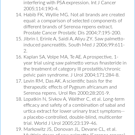
interfering with PSA expression. Int J Cancer
2005;114:190-4.
Habib FK, Wyllie MG. Not all brands are created
equal: a comparison of selected components of
different brands of Serenoa repens extract.
Prostate Cancer Prostatic Dis 2004;7:195-200.
Jibrin I, Erinle A, Saidi A, Aliyu ZY. Saw palmetto-
induced pancreatitis. South Med J 2006;99:611-
2.
Kaplan SA, Volpe MA, Te AE. A prospective, 1-
year trial using saw palmetto versus finasteride in
the treatment of category III prostatitis/chronic
pelvic pain syndrome. J Urol 2004;171:284-8.
Levin RM, Das AK. A scientific basis for the
therapeutic effects of Pygeum africanum and
Serenoa repens. Urol Res 2000;28:201-9.
Lopatkin N, Sivkov A, Walther C, et al. Long-term
efficacy and safety of a combination of sabal and
urtica extract for lower urinary tract symptoms--
a placebo-controlled, double-blind, multicenter
trial. World J Urol 2005;23:139-46.
Markowitz JS, Donovan JL, Devane CL, et al.