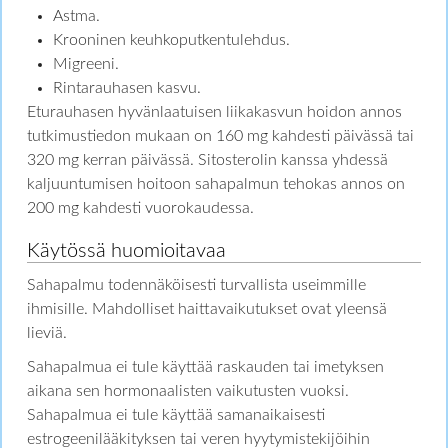
Astma.
Krooninen keuhkoputkentulehdus.
Migreeni.
Rintarauhasen kasvu.
Eturauhasen hyvänlaatuisen liikakasvun hoidon annos
tutkimustiedon mukaan on 160 mg kahdesti päivässä tai
320 mg kerran päivässä. Sitosterolin kanssa yhdessä
kaljuuntumisen hoitoon sahapalmun tehokas annos on
200 mg kahdesti vuorokaudessa.
Käytössä huomioitavaa
Sahapalmu todennäköisesti turvallista useimmille
ihmisille. Mahdolliset haittavaikutukset ovat yleensä
lieviä.
Sahapalmua ei tule käyttää raskauden tai imetyksen
aikana sen hormonaalisten vaikutusten vuoksi.
Sahapalmua ei tule käyttää samanaikaisesti
estrogeenilääkityksen tai veren hyytymistekijöihin