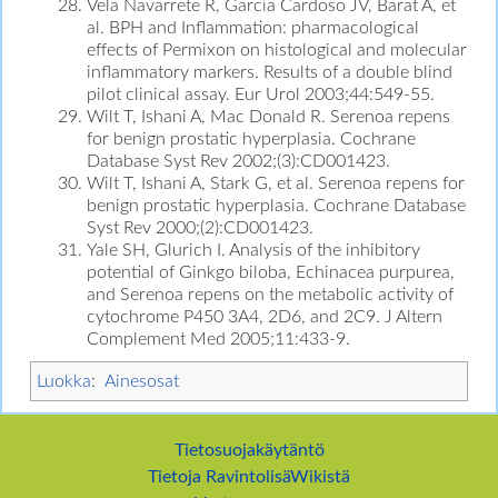
Vela Navarrete R, Garcia Cardoso JV, Barat A, et
al. BPH and Inflammation: pharmacological
effects of Permixon on histological and molecular
inflammatory markers. Results of a double blind
pilot clinical assay. Eur Urol 2003;44:549-55.
Wilt T, Ishani A, Mac Donald R. Serenoa repens
for benign prostatic hyperplasia. Cochrane
Database Syst Rev 2002;(3):CD001423.
Wilt T, Ishani A, Stark G, et al. Serenoa repens for
benign prostatic hyperplasia. Cochrane Database
Syst Rev 2000;(2):CD001423.
Yale SH, Glurich I. Analysis of the inhibitory
potential of Ginkgo biloba, Echinacea purpurea,
and Serenoa repens on the metabolic activity of
cytochrome P450 3A4, 2D6, and 2C9. J Altern
Complement Med 2005;11:433-9.
Luokka
:
Ainesosat
Tietosuojakäytäntö
Tietoja RavintolisäWikistä