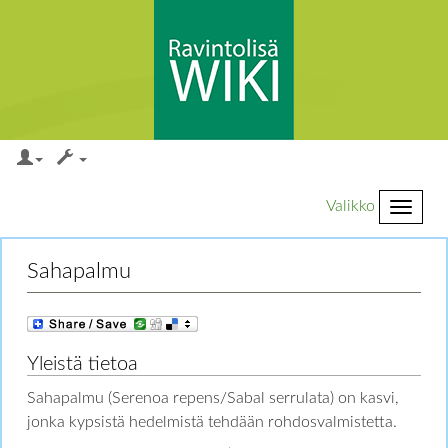
Valikko
Loikkaa:
valikkoon
,
hakuun
Sahapalmu
Yleistä tietoa
Sahapalmu (Serenoa repens/Sabal serrulata) on kasvi,
jonka kypsistä hedelmistä tehdään rohdosvalmistetta.