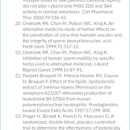
Multiple doses of saw palmetto (Serenoa repens)
did not alter cytochrome P450 2D6 and 3A4
activity in normal volunteers. Clin Pharmacol
Ther 2003;74:536-42.
Ondrizek RR, Chan PJ, Patton WC, King A. An
alternative medicine study of herbal effects on
the penetration of zona-free hamster oocytes and
the integrity of sperm deoxyribonucleic acid.
Fertil Steril 1999;71:517-22.
Ondrizek RR, Chan PJ, Patton WC, King A.
Inhibition of human sperm motility by specific
herbs used in alternative medicine. J Assist
Reprod Genet 1999;16:87-91.
Paubert-Braquet M, Mencia Huerta JM, Cousse
H, Braquet P. Effect of the lipidic lipidosterolic
extract of Serenoa repens (Permixon) on the
ionophore A23187-stimulated production of
leukotriene B4 (LTB4) from human
polymorphonuclear neutrophils. Prostaglandins
Leukot Essent Fatty Acids 1997;57:299-304.
Prager N, Bickett K, French N, Marcovici G. A
randomized, double-blind, placebo-controlled
trial to determine the effectiveness of botanically