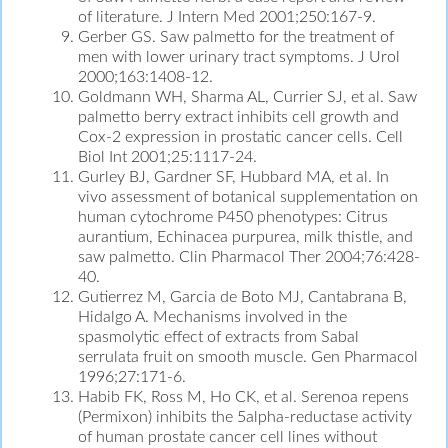
of literature. J Intern Med 2001;250:167-9.
Gerber GS. Saw palmetto for the treatment of
men with lower urinary tract symptoms. J Urol
2000;163:1408-12.
Goldmann WH, Sharma AL, Currier SJ, et al. Saw
palmetto berry extract inhibits cell growth and
Cox-2 expression in prostatic cancer cells. Cell
Biol Int 2001;25:1117-24.
Gurley BJ, Gardner SF, Hubbard MA, et al. In
vivo assessment of botanical supplementation on
human cytochrome P450 phenotypes: Citrus
aurantium, Echinacea purpurea, milk thistle, and
saw palmetto. Clin Pharmacol Ther 2004;76:428-
40.
Gutierrez M, Garcia de Boto MJ, Cantabrana B,
Hidalgo A. Mechanisms involved in the
spasmolytic effect of extracts from Sabal
serrulata fruit on smooth muscle. Gen Pharmacol
1996;27:171-6.
Habib FK, Ross M, Ho CK, et al. Serenoa repens
(Permixon) inhibits the 5alpha-reductase activity
of human prostate cancer cell lines without