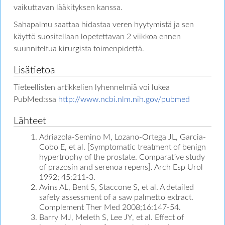
vaikuttavan lääkityksen kanssa.
Sahapalmu saattaa hidastaa veren hyytymistä ja sen
käyttö suositellaan lopetettavan 2 viikkoa ennen
suunniteltua kirurgista toimenpidettä.
Lisätietoa
Tieteellisten artikkelien lyhennelmiä voi lukea
PubMed:ssa
http://www.ncbi.nlm.nih.gov/pubmed
Lähteet
Adriazola-Semino M, Lozano-Ortega JL, Garcia-
Cobo E, et al. [Symptomatic treatment of benign
hypertrophy of the prostate. Comparative study
of prazosin and serenoa repens]. Arch Esp Urol
1992; 45:211-3.
Avins AL, Bent S, Staccone S, et al. A detailed
safety assessment of a saw palmetto extract.
Complement Ther Med 2008;16:147-54.
Barry MJ, Meleth S, Lee JY, et al. Effect of