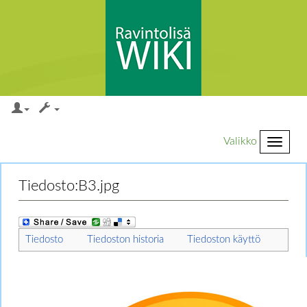
Valikko
Loikkaa:
valikkoon
,
hakuun
Tiedosto:B3.jpg
Tiedosto
Tiedoston historia
Tiedoston käyttö