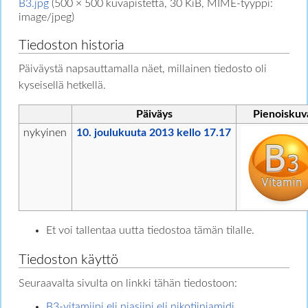
B3.jpg
‎
(500 × 500 kuvapistettä, 30 KiB, MIME-tyyppi:
image/jpeg
)
Tiedoston historia
Päiväystä napsauttamalla näet, millainen tiedosto oli
kyseisellä hetkellä.
Päiväys
Pienoiskuv
nykyinen
10. joulukuuta 2013 kello 17.17
Et voi tallentaa uutta tiedostoa tämän tilalle.
Tiedoston käyttö
Seuraavalta sivulta on linkki tähän tiedostoon:
B3-vitamiini eli niasiini eli nikotiiniamidi