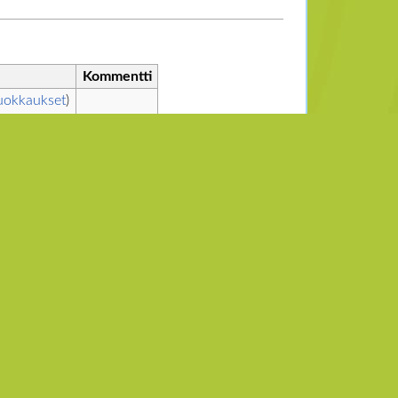
Kommentti
okkaukset
)