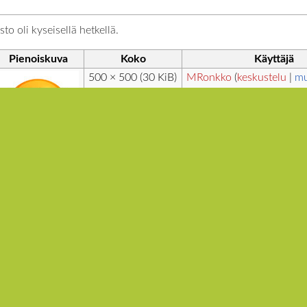
to oli kyseisellä hetkellä.
Pienoiskuva
Koko
Käyttäjä
500 × 500
(30 KiB)
MRonkko
(
keskustelu
|
mu
lle.
Tietosuojakäytäntö