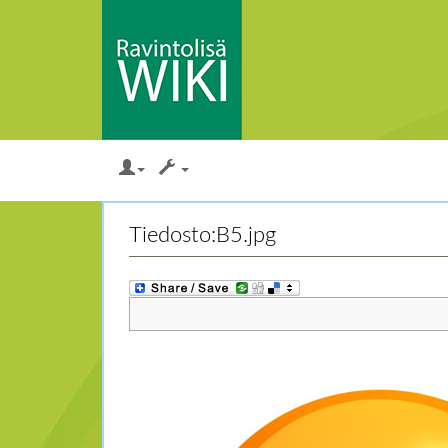
Loikkaa:
valikkoon
,
hakuun
Tiedosto:B5.jpg