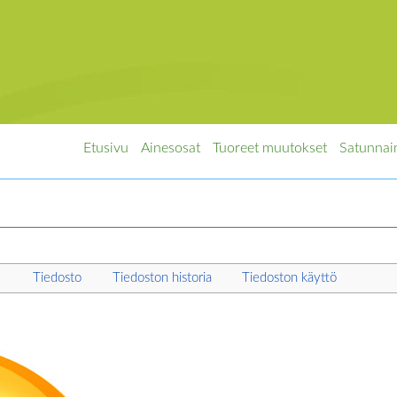
Etusivu
Ainesosat
Tuoreet muutokset
Satunnai
Tiedosto
Tiedoston historia
Tiedoston käyttö