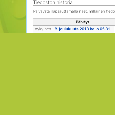
Tiedoston historia
Päiväystä napsauttamalla näet, millainen tiedos
Päiväys
nykyinen
9. joulukuuta 2013 kello 05.31
Et voi tallentaa uutta tiedostoa tämän tila
Tiedoston käyttö
Seuraavalta sivulta on linkki tähän tiedostoon:
B5-vitamiini eli pantoteenihappo