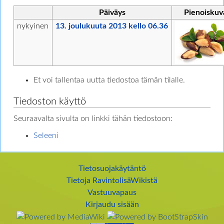
Päiväys
Pienoiskuv
nykyinen
13. joulukuuta 2013 kello 06.36
Et voi tallentaa uutta tiedostoa tämän tilalle.
Tiedoston käyttö
Seuraavalta sivulta on linkki tähän tiedostoon:
Seleeni
Tietosuojakäytäntö
Tietoja RavintolisäWikistä
Vastuuvapaus
Kirjaudu sisään