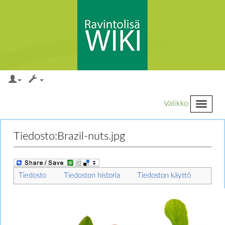
Valikko
Loikkaa:
valikkoon
,
hakuun
Tiedosto:Brazil-nuts.jpg
Tiedosto
Tiedoston historia
Tiedoston käyttö