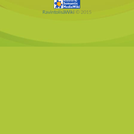
RavintolisäWiki
© 2015