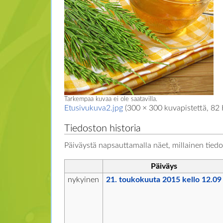
Tarkempaa kuvaa ei ole saatavilla.
Etusivukuva2.jpg
‎
(300 × 300 kuvapistettä, 82
Tiedoston historia
Päiväystä napsauttamalla näet, millainen tiedos
Päiväys
nykyinen
21. toukokuuta 2015 kello 12.09