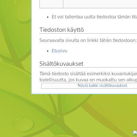
Et voi tallentaa uutta tiedostoa tämän tila
Tiedoston käyttö
Seuraavalta sivulta on linkki tähän tiedostoon:
Etusivu
Sisältökuvaukset
Tämä tiedosto sisältää esimerkiksi kuvanlukijan
todellisuutta, jos kuvaa on muokattu sen alku
Näytä kaikki sisältökuvaukset