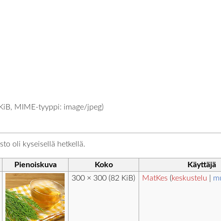
 KiB, MIME-tyyppi:
image/jpeg
)
to oli kyseisellä hetkellä.
Pienoiskuva
Koko
Käyttäjä
300 × 300
(82 KiB)
MatKes
(
keskustelu
|
m