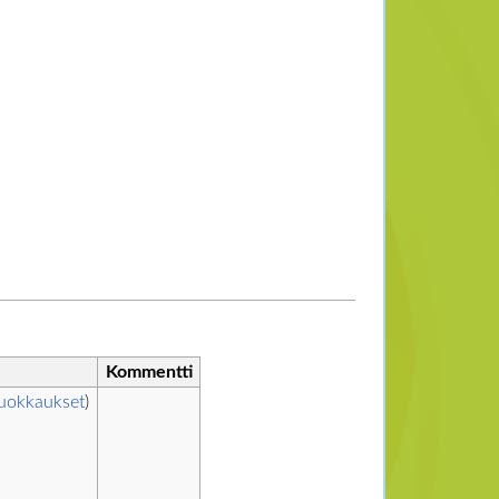
Kommentti
uokkaukset
)