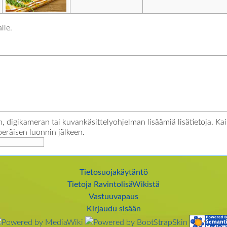
lle.
, digikameran tai kuvankäsittelyohjelman lisäämiä lisätietoja. Kai
peräisen luonnin jälkeen.
Tietosuojakäytäntö
Tietoja RavintolisäWikistä
Vastuuvapaus
Kirjaudu sisään