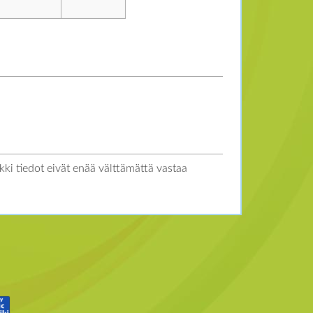
kki tiedot eivät enää välttämättä vastaa