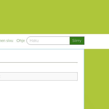
nen sivu
Ohje
t