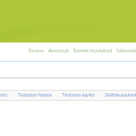
Etusivu
Ainesosat
Tuoreet muutokset
Satunnai
osto
Tiedoston historia
Tiedoston käyttö
Sisältökuvaukse