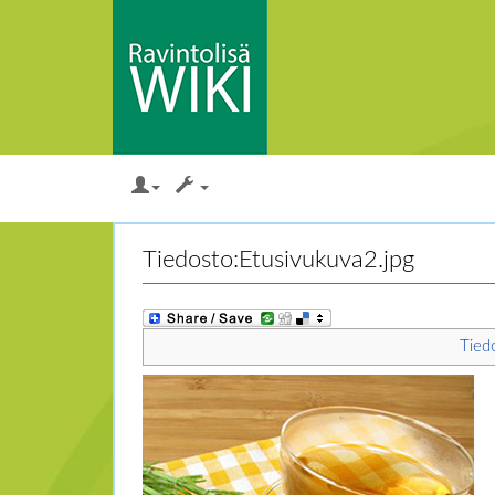
Loikkaa:
valikkoon
,
hakuun
Tiedosto:Etusivukuva2.jpg
Tied