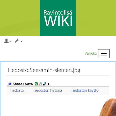
Valikko
Loikkaa:
valikkoon
,
hakuun
Tiedosto:Seesamin-siemen.jpg
Tiedosto
Tiedoston historia
Tiedoston käyttö