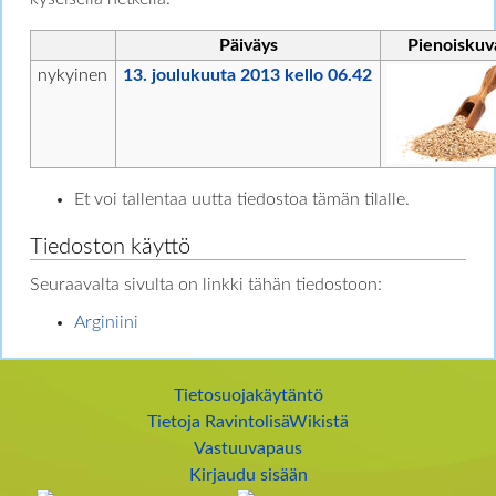
Päiväys
Pienoiskuv
nykyinen
13. joulukuuta 2013 kello 06.42
Et voi tallentaa uutta tiedostoa tämän tilalle.
Tiedoston käyttö
Seuraavalta sivulta on linkki tähän tiedostoon:
Arginiini
Tietosuojakäytäntö
Tietoja RavintolisäWikistä
Vastuuvapaus
Kirjaudu sisään