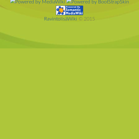
RavintolisäWiki
© 2015