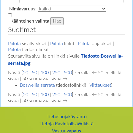
Nimiavaruus:
Käänteinen valinta
Suotimet
Piilota
sisällytykset |
Piilota
linkit |
Piilota
ohjaukset |
Piilota
tiedostolinkit
Seuraavilta sivuilta on linkki sivulle
Tiedosto:Boswellia-
serrata.jpg
:
Näytä [
20
|
50
|
100
|
250
|
500
] kerralla. ← 50 edellistä
sivua | 50 seuraavaa sivua →
Boswellia serrata
(tiedostolinkki) ‎
(
viittaukset
)
Näytä [
20
|
50
|
100
|
250
|
500
] kerralla. ← 50 edellistä
sivua | 50 seuraavaa sivua →
Tietosuojakäytäntö
Tietoja RavintolisäWikistä
Vastuuvapaus