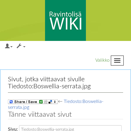
Valikko
Loikkaa:
valikkoon
,
hakuun
Sivut, jotka viittaavat sivulle
Tiedosto:Boswellia-serrata.jpg
←
Tiedosto:Boswellia-
serrata.jpg
Tänne viittaavat sivut
Sivu: