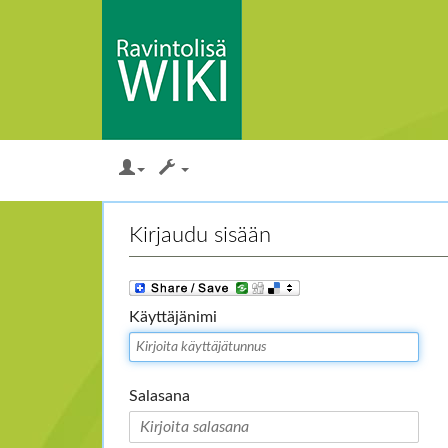
Loikkaa:
valikkoon
,
hakuun
Kirjaudu sisään
Käyttäjänimi
Salasana