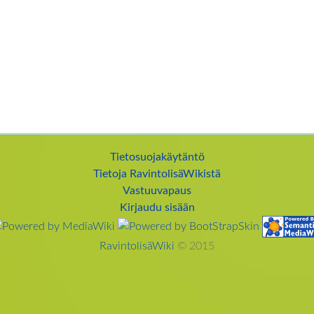
Tietosuojakäytäntö
Tietoja RavintolisäWikistä
Vastuuvapaus
Kirjaudu sisään
RavintolisäWiki
© 2015