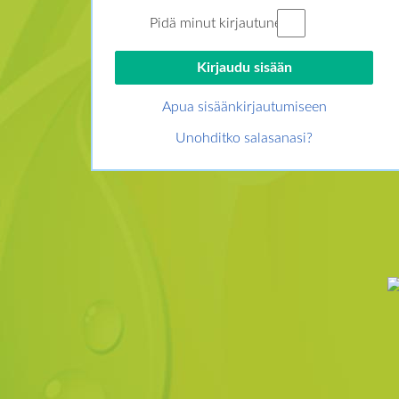
Pidä minut kirjautuneena
Apua sisäänkirjautumiseen
Unohditko salasanasi?