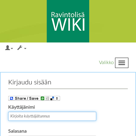
Valikko
Loikkaa:
valikkoon
,
hakuun
Kirjaudu sisään
Käyttäjänimi
Salasana