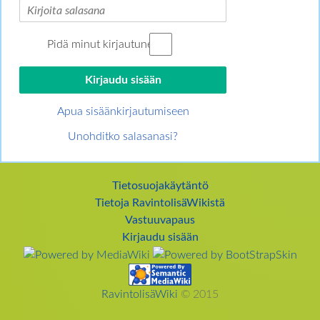
Pidä minut kirjautuneena
Apua sisäänkirjautumiseen
Unohditko salasanasi?
Tietosuojakäytäntö
Tietoja RavintolisäWikistä
Vastuuvapaus
Kirjaudu sisään
RavintolisäWiki
© 2015